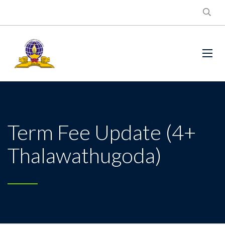
Term Fee Update (4+
Thalawathugoda)