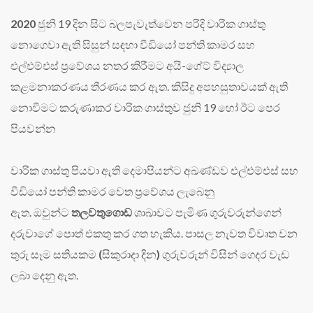
2020
ජුනි 19 දින සිට බලපැවැත්වෙන පරිදි වාරික ගාස්තු
නොගෙවා ඇති සිසුන් සඳහා වීඩියෝ පන්ති කාමර සහ
එල්එම්එස් ප්‍රවේශය නතර කිරීමට අයි-ගේට් විද්‍යාල
කළමනාකරණය තීරණය කර ඇත. කිසිදු අපහසුතාවයක් ඇති
නොවීමට කරුණාකර වාරික ගාස්තුව ජුනි 19 හෝ ඊට පෙර
පියවන්න
වාරික ගාස්තු පියවා ඇති දෙමාපියන්ට අඛණ්ඩව එල්එම්එස් සහ
වීඩියෝ පන්ති කාමර වෙත ප්‍රවේශය ලැබෙනු
ඇත.
ඔවුන්ට
තලවතුගොඩ
ශාඛාවට
පැමිණ ගුරුවරුන්ගෙන්
දරුවාගේ පොත් එකතු කර ගත හැකිය.
පාසල නැවත විවෘත වන
තුරු සෑම සතියකම
(
සිකුරාදා
දින
)
ගුරුවරුන් විසින් ගෙදර වැඩ
ලබා දෙනු ඇත.